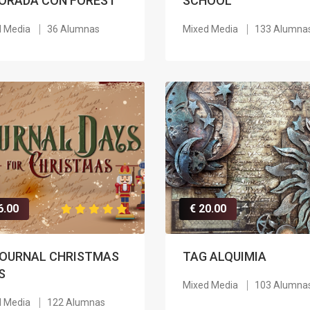
ORADA CON FOREST
SCHOOL
d Media
36 Alumnas
Mixed Media
133 Alumna
6.00
€ 20.00
JOURNAL CHRISTMAS
TAG ALQUIMIA
S
Mixed Media
103 Alumna
d Media
122 Alumnas