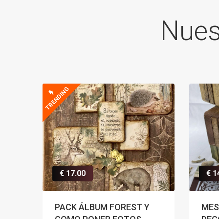
Nue
TRENDING
€ 17.00
€ 1
PACK ÁLBUM FOREST Y
MES