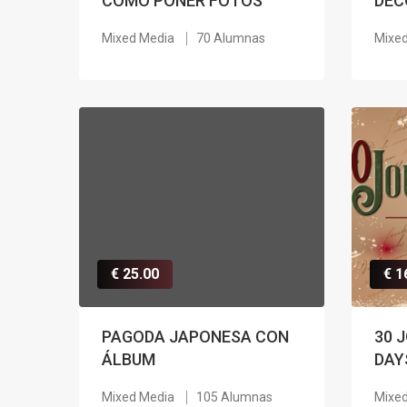
COMO PONER FOTOS
DEC
Mixed Media
70 Alumnas
Mixe
€ 25.00
€ 1
PAGODA JAPONESA CON
30 
ÁLBUM
DAY
Mixed Media
105 Alumnas
Mixe