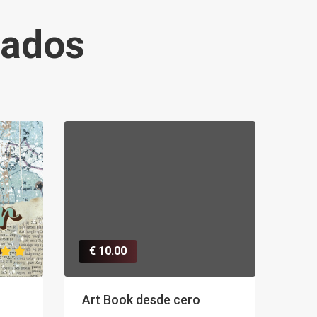
cados
€ 10.00
Art Book desde cero