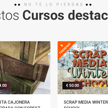
NO TE LO PIERDAS
stos
Cursos desta
TRENDING
4.00
€ 50.00
ITA CAJONERA
SCRAP MEDIA WINTER