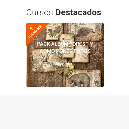
Cursos
Destacados
TRENDING
PACK ÁLBUM FOREST Y
COMO PONER FOTOS
Mixed Media