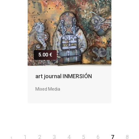
5.00 €
art journal INMERSIÓN
Mixed Media
‹
1
2
3
4
5
6
7
8